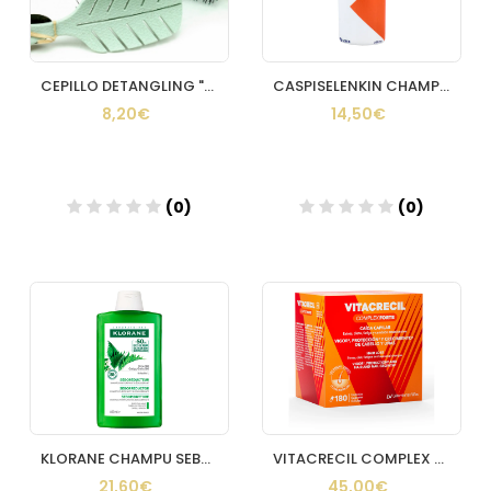
CEPILLO DETANGLING "NATURAL FIBER" BETER
CASPISELENKIN CHAMPU ANTICASPA 150 ML.
8,20€
14,50€
(0)
(0)
Añadir
Añadir
KLORANE CHAMPU SEBORREGULADOR AL EXTO DE ORTIGA 400 ML
VITACRECIL COMPLEX FORTE 180 CAPSULAS
21,60€
45,00€