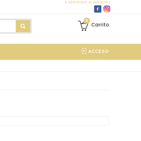
968680619
669790612
0
Carrito
ACCESO