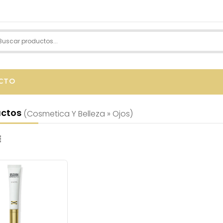
CTO
uctos
(cosmetica Y Belleza » Ojos)