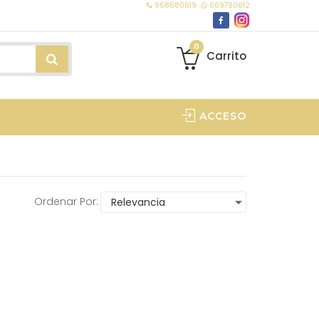
968680619
669790612
0
Carrito
ACCESO
Ordenar Por: