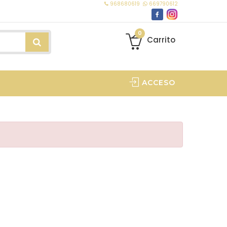
968680619
669790612
0
Carrito
ACCESO